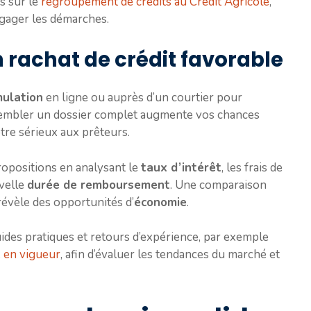
s sur le
regroupement de crédits au Crédit Agricole
,
engager les démarches.
 rachat de crédit favorable
mulation
en ligne ou auprès d’un courtier pour
ssembler un dossier complet augmente vos chances
otre sérieux aux prêteurs.
ropositions en analysant le
taux d’intérêt
, les frais de
uvelle
durée de remboursement
. Une comparaison
révèle des opportunités d’
économie
.
uides pratiques et retours d’expérience, par exemple
x en vigueur
, afin d’évaluer les tendances du marché et